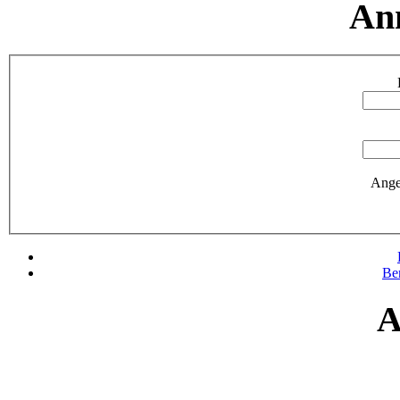
An
Ange
Be
A