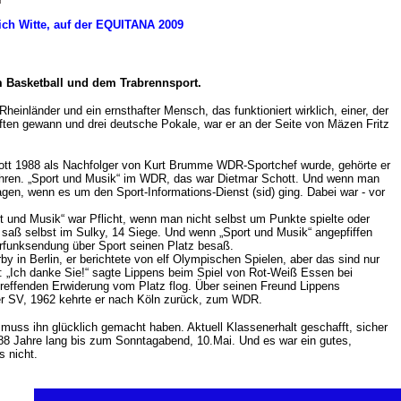
rich Witte, auf der EQUITANA 2009
m Basketball und dem Trabrennsport.
inländer und ein ernsthafter Mensch, das funktioniert wirklich, einer, der
haften gewann und drei deutsche Pokale, war er an der Seite von Mäzen Fritz
hott 1988 als Nachfolger von Kurt Brumme WDR-Sportchef wurde, gehörte er
Jahren. „Sport und Musik“ im WDR, das war Dietmar Schott. Und wenn man
sagen, wenn es um den Sport-Informations-Dienst (sid) ging. Dabei war - vor
t und Musik“ war Pflicht, wenn man nicht selbst um Punkte spielte oder
r saß selbst im Sulky, 14 Siege. Und wenn „Sport und Musik“ angepfiffen
örfunksendung über Sport seinen Platz besaß.
in Berlin, er berichtete von elf Olympischen Spielen, aber das sind nur
r: „Ich danke Sie!“ sagte Lippens beim Spiel von Rot-Weiß Essen bei
treffenden Erwiderung vom Platz flog. Über seinen Freund Lippens
ger SV, 1962 kehrte er nach Köln zurück, zum WDR.
 muss ihn glücklich gemacht haben. Aktuell Klassenerhalt geschafft, sicher
 88 Jahre lang bis zum Sonntagabend, 10.Mai. Und es war ein gutes,
s nicht.