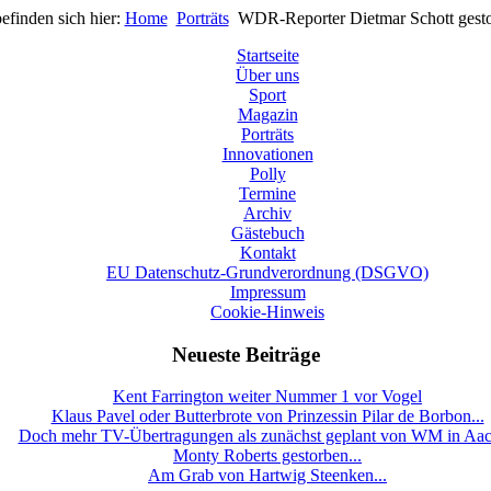
befinden sich hier:
Home
Porträts
WDR-Reporter Dietmar Schott gest
Startseite
Über uns
Sport
Magazin
Porträts
Innovationen
Polly
Termine
Archiv
Gästebuch
Kontakt
EU Datenschutz-Grundverordnung (DSGVO)
Impressum
Cookie-Hinweis
Neueste Beiträge
Kent Farrington weiter Nummer 1 vor Vogel
Klaus Pavel oder Butterbrote von Prinzessin Pilar de Borbon...
Doch mehr TV-Übertragungen als zunächst geplant von WM in Aa
Monty Roberts gestorben...
Am Grab von Hartwig Steenken...