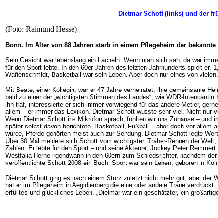
Dietmar Schott (links) und der f
(Foto: Raimund Hesse)
Bonn. Im Alter von 88 Jahren starb in einem Pflegeheim der bekannte
Sein Gesicht war lebenslang ein Lächeln. Wenn man sich sah, da war immer 
für den Sport lebte. In den 60er Jahren des letzten Jahrhunderts spielt er
Waffenschmidt, Basketball war sein Leben. Aber doch nur eines von vielen.
Mit Beate, einer Kollegin, war er 47 Jahre verheiratet, ihre gemeinsame 
bald zu einer der „wichtigsten Stimmen des Landes“, wie WDR-Intendantin 
ihn traf, interessierte er sich immer vorwiegend für das andere Metier, ger
allem – er immer das Lexikon. Dietmar Schott wusste sehr viel. Nicht nur
Wenn Dietmar Schott ins Mikrofon sprach, fühlten wir uns Zuhause – und im
später selbst davon berichtete. Basketball, Fußball – aber doch vor allem
wurde, Pferde gehörten meist auch zur Sendung. Dietmar Schott legte Wert
Über 30 Mal meldete sich Schott vom wichtigsten Traber-Rennen der Welt, d
Zahlen. Er lebte für den Sport – und seine Akteure, Jockey Peter Remmert w
Westfalia Herne irgendwann in den 60ern zum Schiedsrichter, nachdem der 
veröffentlichte Schott 2008 ein Buch. Sport war sein Leben, geboren in 
Dietmar Schott ging es nach einem Sturz zuletzt nicht mehr gut, aber der W
hat er im Pflegeheim in Aegidienberg die eine oder andere Träne verdrück
erfülltes und glückliches Leben. „Dietmar war ein geschätzter, ein großarti