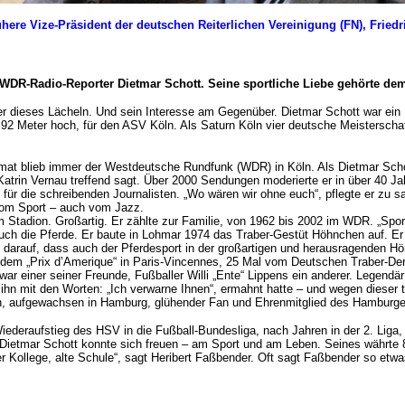
rühere Vize-Präsident der deutschen Reiterlichen Vereinigung (FN), Fried
 WDR-Radio-Reporter Dietmar Schott. Seine sportliche Liebe gehörte de
dieses Lächeln. Und sein Interesse am Gegenüber. Dietmar Schott war ein Rhe
, 1,92 Meter hoch, für den ASV Köln. Als Saturn Köln vier deutsche Meistersc
Heimat blieb immer der Westdeutsche Rundfunk (WDR) in Köln. Als Dietmar Sc
Katrin Vernau treffend sagt. Über 2000 Sendungen moderierte er in über 40 
ne für die schreibenden Journalisten. „Wo wären wir ohne euch“, pflegte er zu 
 vom Sport – auch vom Jazz.
 Stadion. Großartig. Er zählte zur Familie, von 1962 bis 2002 im WDR. „Spor
 auch die Pferde. Er baute in Lohmar 1974 das Traber-Gestüt Höhnchen auf. E
 darauf, dass auch der Pferdesport in der großartigen und herausragenden H
em „Prix d’Amerique“ in Paris-Vincennes, 25 Mal vom Deutschen Traber-Derby 
ar einer seiner Freunde, Fußballer Willi „Ente“ Lippens ein anderer. Legendä
ihn mit den Worten: „Ich verwarne Ihnen“, ermahnt hatte – und wegen dieser 
Köln, aufgewachsen in Hamburg, glühender Fan und Ehrenmitglied des Hambur
iederaufstieg des HSV in die Fußball-Bundesliga, nach Jahren in der 2. Liga,
t. Dietmar Schott konnte sich freuen – am Sport und am Leben. Seines währte
ger Kollege, alte Schule“, sagt Heribert Faßbender. Oft sagt Faßbender so etwa