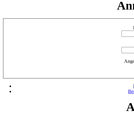
An
Ange
Be
A