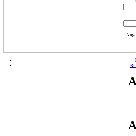
Ange
Be
A
A