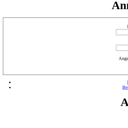
An
Ange
Be
A