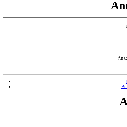
An
Ange
Be
A