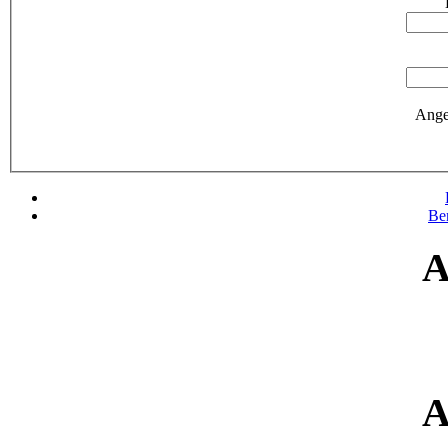
Ange
Be
A
A