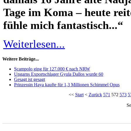
Tage im Koma – heute reite
fühle mich fantastisch...“
Weiterlesen...
Weitere Beiträge...
Scampolo ging für 127.000 € nach NRW
Ungarns Exportschlager Gyula Dallos wurde 60
Gesagt ist gesagt
Prinzessin Haya kaufte für 1,3 Millionen Schimmel Opus
<<
Start
<
Zurück
571
572
573
5
Se