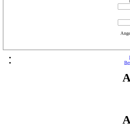
Ange
Be
A
A