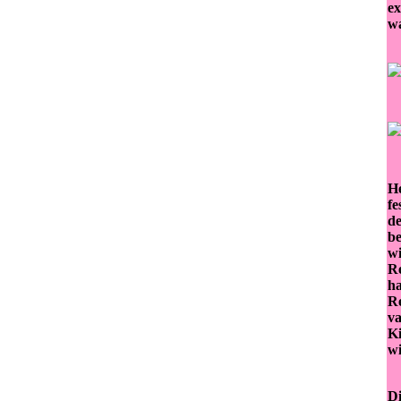
ex
wa
He
fe
de
be
wi
Re
ha
Re
va
Ki
wi
Di