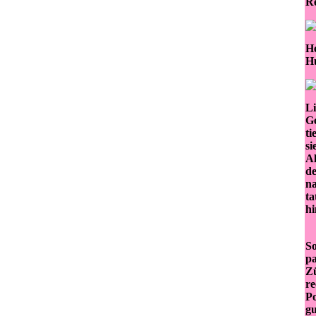
Re
He
H
Li
Ge
ti
si
Al
de
na
ta
hi
So
pa
Zü
re
Po
gu