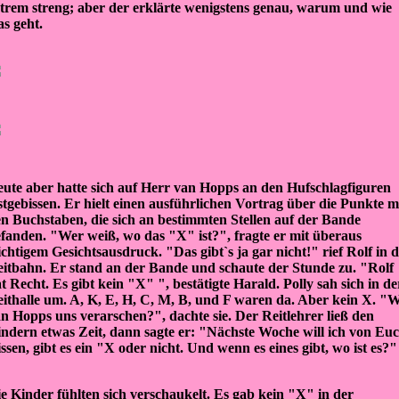
trem streng; aber der erklärte wenigstens genau, warum und wie
s geht.
ute aber hatte sich auf Herr van Hopps an den Hufschlagfiguren
stgebissen. Er hielt einen ausführlichen Vortrag über die Punkte m
n Buchstaben, die sich an bestimmten Stellen auf der Bande
fanden. "Wer weiß, wo das "X" ist?", fragte er mit überaus
chtigem Gesichtsausdruck. "Das gibt`s ja gar nicht!" rief Rolf in d
itbahn. Er stand an der Bande und schaute der Stunde zu. "Rolf
t Recht. Es gibt kein "X" ", bestätigte Harald. Polly sah sich in de
ithalle um. A, K, E, H, C, M, B, und F waren da. Aber kein X. "W
n Hopps uns verarschen?", dachte sie. Der Reitlehrer ließ den
ndern etwas Zeit, dann sagte er: "Nächste Woche will ich von Eu
ssen, gibt es ein "X oder nicht. Und wenn es eines gibt, wo ist es?"
e Kinder fühlten sich verschaukelt. Es gab kein "X" in der