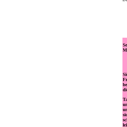
Se
Mi
Si
Fr
be
di
Ta
un
un
si
sc
le