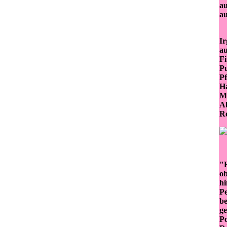
au
au
Ir
au
Fi
Pu
Pf
Ha
Ma
Ab
R
"H
ob
hi
Pe
be
ge
Po