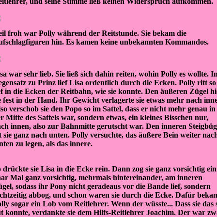
itlehrer, und seine Stimme ließ keinen Widerspruch aufkommen.
il froh war Polly während der Reitstunde. Sie bekam die
ufschlagfiguren hin. Es kamen keine unbekannten Kommandos.
sa war sehr lieb. Sie ließ sich dahin reiten, wohin Polly es wollte. I
gensatz zu Prinz lief Lisa ordentlich durch die Ecken. Polly ritt so
ef in die Ecken der Reitbahn, wie sie konnte. Den äußeren Zügel hi
e fest in der Hand. Ihr Gewicht verlagerte sie etwas mehr nach inn
so verschob sie den Popo so im Sattel, dass er nicht mehr genau in
r Mitte des Sattels war, sondern etwas, ein kleines Bisschen nur,
ch innen, also zur Bahnmitte gerutscht war. Den inneren Steigbüg
t sie ganz nach unten. Polly versuchte, das äußere Bein weiter nac
nten zu legen, als das innere.
 drückte sie Lisa in die Ecke rein. Dann zog sie ganz vorsichtig ein
ar Mal ganz vorsichtig, mehrmals hintereinander, am inneren
gel, sodass ihr Pony nicht geradeaus vor die Bande lief, sondern
chtzeitig abbog, und schon waren sie durch die Ecke. Dafür beka
lly sogar ein Lob vom Reitlehrer. Wenn der wüsste... Dass sie das 
t konnte, verdankte sie dem Hilfs-Reitlehrer Joachim. Der war zw