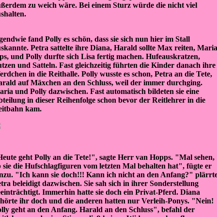
ßerdem zu weich wäre. Bei einem Sturz würde die nicht viel
shalten.
gendwie fand Polly es schön, dass sie sich nun hier im Stall
skannte. Petra sattelte ihre Diana, Harald sollte Max reiten, Mari
ps, und Polly durfte sich Lisa fertig machen. Hufeauskratzen,
tzen und Satteln. Fast gleichzeitig führten die Kinder danach ihre
erdchen in die Reithalle. Polly wusste es schon, Petra an die Tete,
rald auf Mäxchen an den Schluss, weil der immer durchging.
ria und Polly dazwischen. Fast automatisch bildeten sie eine
teilung in dieser Reihenfolge schon bevor der Reitlehrer in die
eitbahn kam.
eute geht Polly an die Tete!", sagte Herr van Hopps. "Mal sehen,
 sie die Hufschlagfiguren vom letzten Mal behalten hat", fügte er
nzu. "Ich kann sie doch!!! Kann ich nicht an den Anfang?" plärrt
tra beleidigt dazwischen. Sie sah sich in ihrer Sonderstellung
einträchtigt. Immerhin hatte sie doch ein Privat-Pferd. Diana
hörte ihr doch und die anderen hatten nur Verleih-Ponys. "Nein!
lly geht an den Anfang. Harald an den Schluss", befahl der