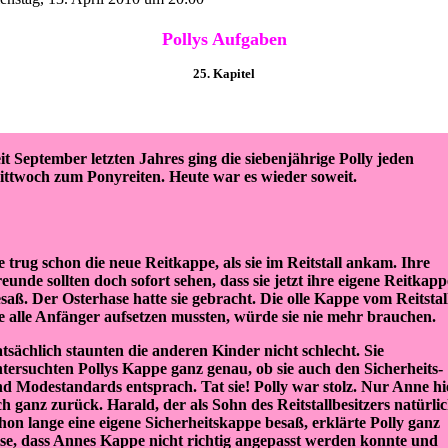
Pollys Aufgaben
25
. Kapitel
it September letzten Jahres ging die siebenjährige Polly jeden
ttwoch zum Ponyreiten. Heute war es wieder soweit.
e trug schon die neue Reitkappe, als sie im Reitstall ankam. Ihre
eunde sollten doch sofort sehen, dass sie jetzt ihre eigene Reitkapp
saß. Der Osterhase hatte sie gebracht. Die olle Kappe vom Reitstal
e alle Anfänger aufsetzen mussten, würde sie nie mehr brauchen.
tsächlich staunten die anderen Kinder nicht schlecht. Sie
tersuchten Pollys Kappe ganz genau, ob sie auch den Sicherheits-
d Modestandards entsprach. Tat sie! Polly war stolz. Nur Anne hi
ch ganz zurück. Harald, der als Sohn des Reitstallbesitzers natürli
hon lange eine eigene Sicherheitskappe besaß, erklärte Polly ganz
ise, dass Annes Kappe nicht richtig angepasst werden konnte und