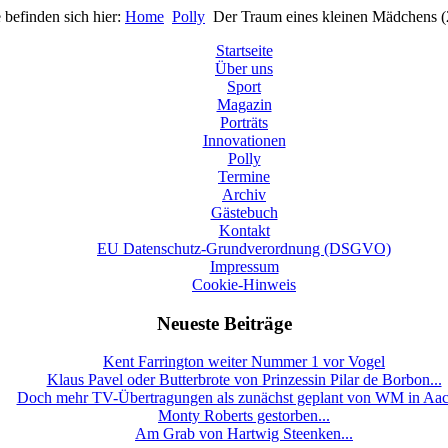
 befinden sich hier:
Home
Polly
Der Traum eines kleinen Mädchens (
Startseite
Über uns
Sport
Magazin
Porträts
Innovationen
Polly
Termine
Archiv
Gästebuch
Kontakt
EU Datenschutz-Grundverordnung (DSGVO)
Impressum
Cookie-Hinweis
Neueste Beiträge
Kent Farrington weiter Nummer 1 vor Vogel
Klaus Pavel oder Butterbrote von Prinzessin Pilar de Borbon...
Doch mehr TV-Übertragungen als zunächst geplant von WM in Aa
Monty Roberts gestorben...
Am Grab von Hartwig Steenken...