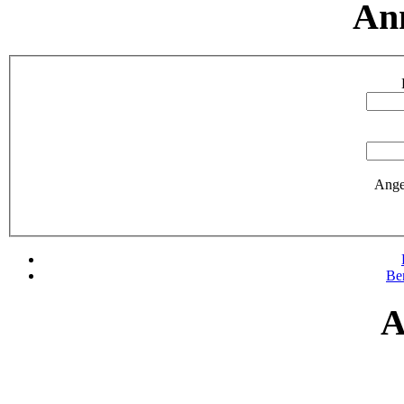
An
Ange
Be
A