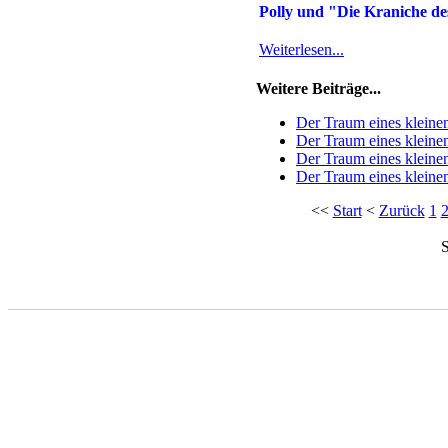
Polly und "Die Kraniche des
Weiterlesen...
Weitere Beiträge...
Der Traum eines kleine
Der Traum eines kleine
Der Traum eines kleine
Der Traum eines kleine
<<
Start
<
Zurück
1
S