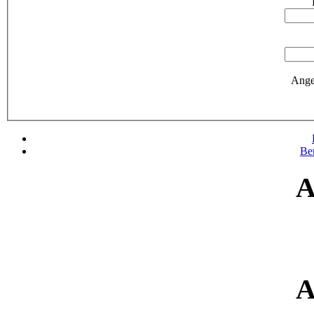
Ange
Be
A
A