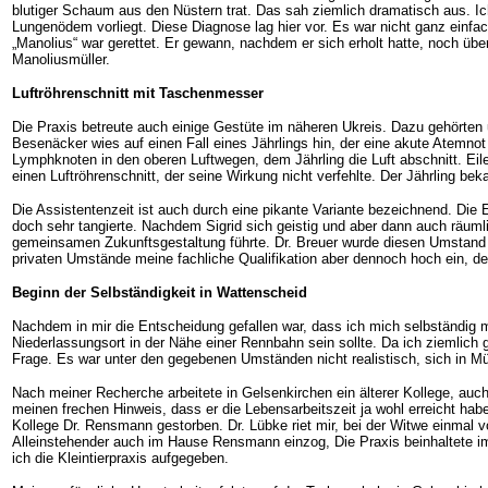
blutiger Schaum aus den Nüstern trat. Das sah ziemlich dramatisch aus. Ich
Lungenödem vorliegt. Diese Diagnose lag hier vor. Es war nicht ganz einf
„Manolius“ war gerettet. Er gewann, nachdem er sich erholt hatte, noch 
Manoliusmüller.
Luftröhrenschnitt mit Taschenmesser
Die Praxis betreute auch einige Gestüte im näheren Ukreis. Dazu gehörten
Besenäcker wies auf einen Fall eines Jährlings hin, der eine akute Atemnot 
Lymphknoten in den oberen Luftwegen, dem Jährling die Luft abschnitt. E
einen Luftröhrenschnitt, der seine Wirkung nicht verfehlte. Der Jährling b
Die Assistentenzeit ist auch durch eine pikante Variante bezeichnend. Die 
doch sehr tangierte. Nachdem Sigrid sich geistig und aber dann auch räum
gemeinsamen Zukunftsgestaltung führte. Dr. Breuer wurde diesen Umstand ge
privaten Umstände meine fachliche Qualifikation aber dennoch hoch ein, de
Beginn der Selbständigkeit in Wattenscheid
Nachdem in mir die Entscheidung gefallen war, dass ich mich selbständig 
Niederlassungsort in der Nähe einer Rennbahn sein sollte. Da ich ziemlich
Frage. Es war unter den gegebenen Umständen nicht realistisch, sich in 
Nach meiner Recherche arbeitete in Gelsenkirchen ein älterer Kollege, auc
meinen frechen Hinweis, dass er die Lebensarbeitszeit ja wohl erreicht hab
Kollege Dr. Rensmann gestorben. Dr. Lübke riet mir, bei der Witwe einmal 
Alleinstehender auch im Hause Rensmann einzog, Die Praxis beinhaltete im 
ich die Kleintierpraxis aufgegeben.