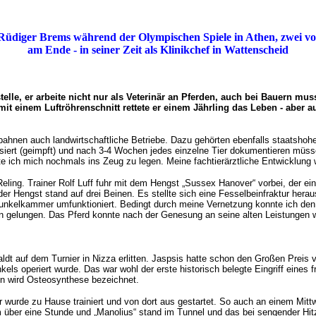
 Rüdiger Brems während der Olympischen Spiele in Athen, zwei von
am Ende - in seiner Zeit als Klinikchef in Wattenscheid
stelle, er arbeite nicht nur als Veterinär an Pferden, auch bei Bauern m
mit einem Luftröhrenschnitt rettete er einem Jährling das Leben - aber 
ahnen auch landwirtschaftliche Betriebe. Dazu gehörten ebenfalls staatshohei
isiert (geimpft) und nach 3-4 Wochen jedes einzelne Tier dokumentieren müs
ich mich nochmals ins Zeug zu legen. Meine fachtierärztliche Entwicklung wu
 Reling. Trainer Rolf Luff fuhr mit dem Hengst „Sussex Hanover“ vorbei, der
r Hengst stand auf drei Beinen. Es stellte sich eine Fesselbeinfraktur herau
Dunkelkammer umfunktioniert. Bedingt durch meine Vernetzung konnte ich den 
gen gelungen. Das Pferd konnte nach der Genesung an seine alten Leistungen 
ldt auf dem Turnier in Nizza erlitten. Jaspsis hatte schon den Großen Prei
ls operiert wurde. Das war wohl der erste historisch belegte Eingriff eines 
 wird Osteosynthese bezeichnet.
er wurde zu Hause trainiert und von dort aus gestartet. So auch an einem Mit
m über eine Stunde und „Manolius“ stand im Tunnel und das bei sengender Hit