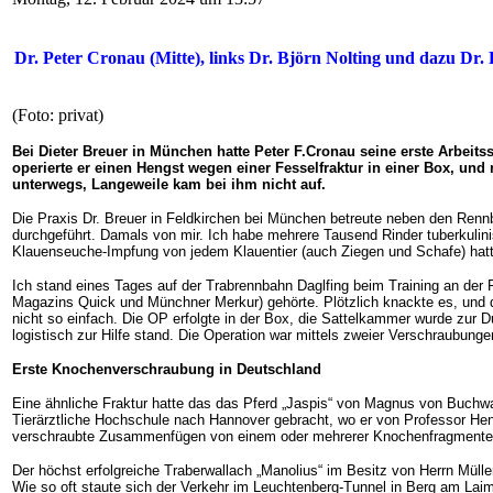
Dr. Peter Cronau (Mitte), links Dr. Björn Nolting und dazu Dr.
(Foto: privat)
Bei Dieter Breuer in München hatte Peter F.Cronau seine erste Arbeits
operierte er einen Hengst wegen einer Fesselfraktur in einer Box, und 
unterwegs, Langeweile kam bei ihm nicht auf.
Die Praxis Dr. Breuer in Feldkirchen bei München betreute neben den Rennb
durchgeführt. Damals von mir. Ich habe mehrere Tausend Rinder tuberkulin
Klauenseuche-Impfung von jedem Klauentier (auch Ziegen und Schafe) hatte 
Ich stand eines Tages auf der Trabrennbahn Daglfing beim Training an der
Magazins Quick und Münchner Merkur) gehörte. Plötzlich knackte es, und de
nicht so einfach. Die OP erfolgte in der Box, die Sattelkammer wurde zur 
logistisch zur Hilfe stand. Die Operation war mittels zweier Verschraubun
Erste Knochenverschraubung in Deutschland
Eine ähnliche Fraktur hatte das das Pferd „Jaspis“ von Magnus von Buchwa
Tierärztliche Hochschule nach Hannover gebracht, wo er von Professor Henke
verschraubte Zusammenfügen von einem oder mehrerer Knochenfragmenten
Der höchst erfolgreiche Traberwallach „Manolius“ im Besitz von Herrn Müll
Wie so oft staute sich der Verkehr im Leuchtenberg-Tunnel in Berg am Lai