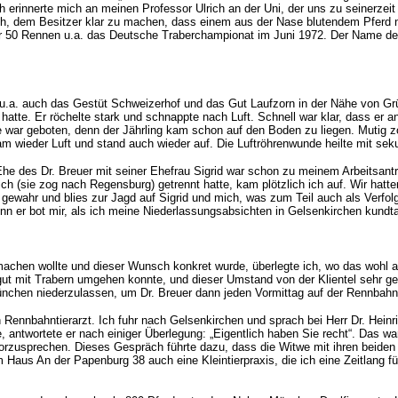
 erinnerte mich an meinen Professor Ulrich an der Uni, der uns zu seinerzeit 
ach, dem Besitzer klar zu machen, dass einem aus der Nase blutendem Pferd 
über 50 Rennen u.a. das Deutsche Traberchampionat im Juni 1972. Der Name d
 u.a. auch das Gestüt Schweizerhof und das Gut Laufzorn in der Nähe von Gr
hatte. Er röchelte stark und schnappte nach Luft. Schnell war klar, dass er an
ile war geboten, denn der Jährling kam schon auf den Boden zu liegen. Mut
ekam wieder Luft und stand auch wieder auf. Die Luftröhrenwunde heilte mit se
Ehe des Dr. Breuer mit seiner Ehefrau Sigrid war schon zu meinem Arbeitsantri
lich (sie zog nach Regensburg) getrennt hatte, kam plötzlich ich auf. Wir h
wahr und blies zur Jagd auf Sigrid und mich, was zum Teil auch als Verfolgu
nn er bot mir, als ich meine Niederlassungsabsichten in Gelsenkirchen kundta
machen wollte und dieser Wunsch konkret wurde, überlegte ich, wo das wohl a
 gut mit Trabern umgehen konnte, und dieser Umstand von der Klientel sehr g
München niederzulassen, um Dr. Breuer dann jeden Vormittag auf der Rennb
h Rennbahntierarzt. Ich fuhr nach Gelsenkirchen und sprach bei Herr Dr. Hei
e, antwortete er nach einiger Überlegung: „Eigentlich haben Sie recht“. Das 
vorzusprechen. Dieses Gespräch führte dazu, dass die Witwe mit ihren beiden
Haus An der Papenburg 38 auch eine Kleintierpraxis, die ich eine Zeitlang fü