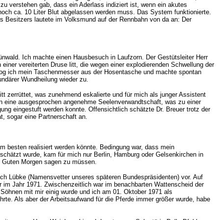
zu verstehen gab, dass ein Aderlass indiziert ist, wenn ein akutes
noch ca. 10 Liter Blut abgelassen werden muss. Das System funktionierte.
es Besitzers lautete im Volksmund auf der Rennbahn von da an: Der
ünwald. Ich machte einen Hausbesuch in Laufzorn. Der Gestütsleiter Herr
 einer vereiterten Druse litt, die wegen einer explodierenden Schwellung der
ig zog ich mein Taschenmesser aus der Hosentasche und machte spontan
kundärer Wundheilung wieder zu.
tt zerrüttet, was zunehmend eskalierte und für mich als junger Assistent
atten eine ausgesprochen angenehme Seelenverwandtschaft, was zu einer
ng eingestuft werden konnte. Offensichtlich schätzte Dr. Breuer trotz der
t, sogar eine Partnerschaft an.
m besten realisiert werden könnte. Bedingung war, dass mein
eschätzt wurde, kam für mich nur Berlin, Hamburg oder Gelsenkirchen in
ahn Guten Morgen sagen zu müssen.
nrich Lübke (Namensvetter unseres späteren Bundespräsidenten) vor. Auf
war im Jahr 1971. Zwischenzeitlich war im benachbarten Wattenscheid der
 Söhnen mit mir einig wurde und ich am 01. Oktober 1971 als
hrte. Als aber der Arbeitsaufwand für die Pferde immer größer wurde, habe