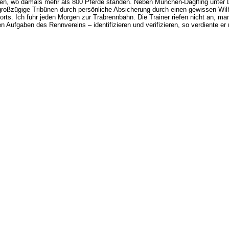
chen, wo damals mehr als 800 Pferde standen. Neben München-Daglfing unter L
 großzügige Tribünen durch persönliche Absicherung durch einen gewissen Wilh
orts. Ich fuhr jeden Morgen zur Trabrennbahn. Die Trainer riefen nicht an, man
iellen Aufgaben des Rennvereins – identifizieren und verifizieren, so verdient