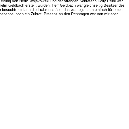
eitung von Herrn Wojakowski und der strengen Sekretärin Dolly Pfuhl war
elm Geldbach erstellt wurden. Herr Geldbach war gleichzeitig Besitzer des
 besuchte einfach die Trabrennställe, das war logistisch einfach für beide –
e er nebenbei noch ein Zubrot. Präsenz an den Renntagen war von mir aber