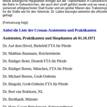
Meine anfängliche Hauptarbeit erfolgte auf der Trabrennbahn in Gelsenkir
die Bahn in Gelsenkirchen, die auch dort straff geführt wurde und wo neue
seinerzeit erfolgreichsten Stall Kurier und ein großer Mäzen des Trabrennsp
für die Ställe wie für den Veterinär. Dr. Lübke besorgte weiterhin die offiz
gefragt.
(Fortsetzung folgt)
Anbei die Liste der Cronau-Assistenten und Praktikanten
Assistenten, Praktikanten und Hospitanten ab 01.10.1971
Dr. Auf dem Hövel, Bielefeld
FTA für Pferde
Dr. Matthias Baumann, Reichertsheim
Dr. Rüdiger Beier, Destedt
FTA für Pferde
Dr. Rüdiger Brems, München, FTA für Pferde
Dr. Michael Berens, Groß-Ostheim
Dr. Bingold, Groß-Ostheim
FTA für Pferde
Dr. Bert van Bokhorst, NL
Dr. Breithardt, Münster
Dr. Hans-Georg Brinckmann, Schneverdingen