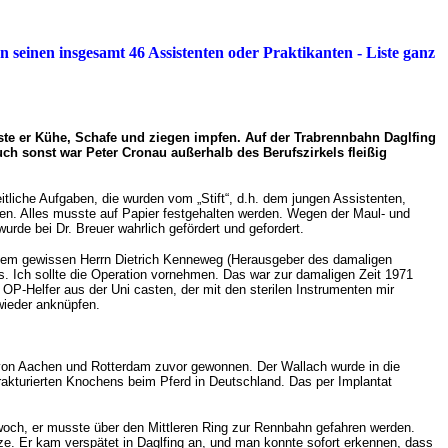
 seinen insgesamt 46 Assistenten oder Praktikanten - Liste ganz
usste er Kühe, Schafe und ziegen impfen. Auf der Trabrennbahn Daglfing
auch sonst war Peter Cronau außerhalb des Berufszirkels fleißig
tliche Aufgaben, die wurden vom „Stift“, d.h. dem jungen Assistenten,
sen. Alles musste auf Papier festgehalten werden. Wegen der Maul- und
rde bei Dr. Breuer wahrlich gefördert und gefordert.
 einem gewissen Herrn Dietrich Kenneweg (Herausgeber des damaligen
s. Ich sollte die Operation vornehmen. Das war zur damaligen Zeit 1971
OP-Helfer aus der Uni casten, der mit den sterilen Instrumenten mir
wieder anknüpfen.
s von Aachen und Rotterdam zuvor gewonnen. Der Wallach wurde in die
frakturierten Knochens beim Pferd in Deutschland. Das per Implantat
twoch, er musste über den Mittleren Ring zur Rennbahn gefahren werden.
ze. Er kam verspätet in Daglfing an, und man konnte sofort erkennen, dass