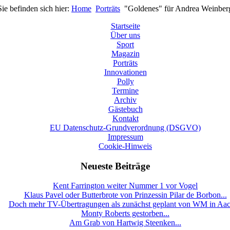
Sie befinden sich hier:
Home
Porträts
"Goldenes" für Andrea Weinber
Startseite
Über uns
Sport
Magazin
Porträts
Innovationen
Polly
Termine
Archiv
Gästebuch
Kontakt
EU Datenschutz-Grundverordnung (DSGVO)
Impressum
Cookie-Hinweis
Neueste Beiträge
Kent Farrington weiter Nummer 1 vor Vogel
Klaus Pavel oder Butterbrote von Prinzessin Pilar de Borbon...
Doch mehr TV-Übertragungen als zunächst geplant von WM in Aa
Monty Roberts gestorben...
Am Grab von Hartwig Steenken...