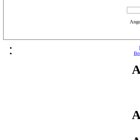
Ange
Be
A
A