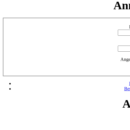
An
Ange
Be
A