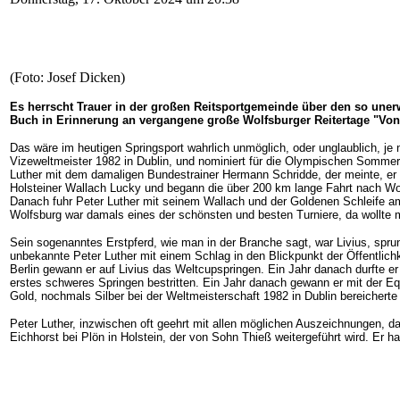
(Foto: Josef Dicken)
Es herrscht Trauer in der großen Reitsportgemeinde über den so une
Buch in Erinnerung an vergangene große Wolfsburger Reitertage "Von
Das wäre im heutigen Springsport wahrlich unmöglich, oder unglaublich, j
Vizeweltmeister 1982 in Dublin, und nominiert für die Olympischen Somme
Luther mit dem damaligen Bundestrainer Hermann Schridde, der meinte, er
Holsteiner Wallach Lucky und begann die über 200 km lange Fahrt nach Wolfs
Danach fuhr Peter Luther mit seinem Wallach und der Goldenen Schleife am 
Wolfsburg war damals eines der schönsten und besten Turniere, da wollte 
Sein sogenanntes Erstpferd, wie man in der Branche sagt, war Livius, sprun
unbekannte Peter Luther mit einem Schlag in den Blickpunkt der Öffentli
Berlin gewann er auf Livius das Weltcupspringen. Ein Jahr danach durfte er 
erstes schweres Springen bestritten. Ein Jahr danach gewann er mit der E
Gold, nochmals Silber bei der Weltmeisterschaft 1982 in Dublin bereichert
Peter Luther, inzwischen oft geehrt mit allen möglichen Auszeichnungen, da
Eichhorst bei Plön in Holstein, der von Sohn Thieß weitergeführt wird. Er h