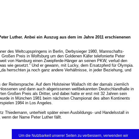
Peter Luther. Anbei ein Auszug aus dem im Jahre 2011 erschienenen
nner des Weltcupspringens in Berlin, Derbysieger 1980, Mannschafts-
Großen Preis in Wolfsburg um den Goldenen Käfer telefonierte Peter
nweit von Hamburg einen Zweipferde-Hänger an seinen PKW, verlud den
etwas wie gesetzt.“ Und er gewann, mit Lucky, dem Ersatzpferd für Olympia.
da herrschten ja noch ganz andere Verhältnisse, in jeder Beziehung, und
 der Reitersprache. Auf dem Holsteiner Wallach ritt der damals ziemlich
chlossenen und dann auch abgerissenen weltbekannten Deutschlandhalle in
en Großen Preis als Dritter, und dabei hatte er erst mit 32 Jahren sein
er wurde in München 1981 beim nächsten Championat des alten Kontinents
rspielen 1984 in Los Angeles.
tz Thiedemann, unterhielt später einen Ausbildungs- und Handelsstall in
, wenn der Name Peter Luther fällt.
Um die Nutzbarkeit unserer Seiten zu verbessern, verwenden wir