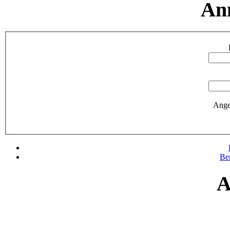
An
Ange
Be
A