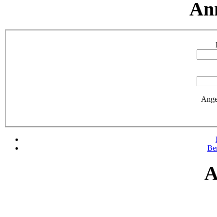
An
Ange
Be
A