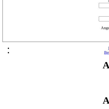
Ange
Be
A
A