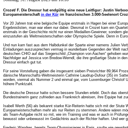
Crozet/ F. Die Dressur hat endgültig eine neue Leitfigur: Justin Ver
Europameisterschaft
in der Kür
im französischen 3.000-Seelenort Croz
Vor 20 Jahren trat eine belgische Equipe erstmals in Hagen bei einer Eur
Ergebnislisten, man war eben nur dabei. Diesmal in Crozet kam ein Quartet
erstmals in der Geschichte nicht nur einen Medaillen-Gewinner, sondern gl
einzustufen als Weltmeisterschaften oder Olympische Spiele. Denn in Europ
Und nun kam fast aus dem Halbdunkel der Sparte einer namens Julien Verb
Einladungen auszusprechen vermag in wunderbare Gegenden der Welt nach Gu
deutschen CHIO auf das Siegerschild „Champion von Aachen“ gehoben wurde 
Nachfolger auf Jessica von Bredow-Werndl, die ihre großartige Stute in de
Dressur einfach gut tut.
Für seine Vorstellung gaben die insgesamt sieben Preisrichter 89,964 Proze
dänische Mannschafts-Weltmeisterin Cathrine Laudrup-Dufour (35) im Satt
worden, viermal als Nummer 2 und einmal gar, vom Luxemburger Christof Um
höhere Punktzahl.
Die deutsche Dressur hatte schon bessere Stunden erlebt. Doch das oberst
Bundestrainerin ganz zufrieden aus Frankreich abreisen, ihre Equipe hat z
Isabell Werth (56) als bekannt starke Kür-Reiterin hatte sich mit der Stute
Europameisterschaften mehr als nur Reiten zu stemmen. Andere wären mögli
als Team-Aufgabe nicht so mit, wie im Training und was er auch in Prüfun
bewusst oder unbewusst im Gedächtnis auch der Richter haften. Und wer g
Frederic Wandres, bereits Team-Olympiasieger in Paris, spulte wie gewohnt