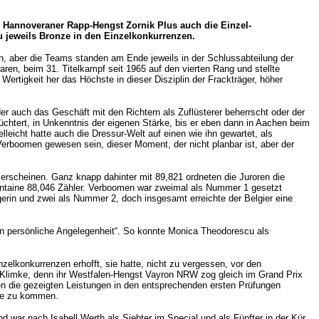
em Hannoveraner Rapp-Hengst Zornik Plus auch die Einzel-
u jeweils Bronze in den Einzelkonkurrenzen.
h, aber die Teams standen am Ende jeweils in der Schlussabteilung der
en, beim 31. Titelkampf seit 1965 auf den vierten Rang und stellte
rtigkeit her das Höchste in dieser Disziplin der Frackträger, höher
 auch das Geschäft mit den Richtern als Zuflüsterer beherrscht oder der
chtert, in Unkenntnis der eigenen Stärke, bis er eben dann in Aachen beim
icht hatte auch die Dressur-Welt auf einen wie ihn gewartet, als
Verboomen gewesen sein, dieser Moment, der nicht planbar ist, aber der
l erscheinen. Ganz knapp dahinter mit 89,821 ordneten die Juroren die
intaine 88,046 Zähler. Verboomen war zweimal als Nummer 1 gesetzt
erin und zwei als Nummer 2, doch insgesamt erreichte der Belgier eine
en persönliche Angelegenheit“. So konnte Monica Theodorescu als
nzelkonkurrenzen erhofft, sie hatte, nicht zu vergessen, vor den
d Klimke, denn ihr Westfalen-Hengst Vayron NRW zog gleich im Grand Prix
en die gezeigten Leistungen in den entsprechenden ersten Prüfungen
rne zu kommen.
war nach Isabell Werth als Siebter im Special und als Fünfter in der Kür