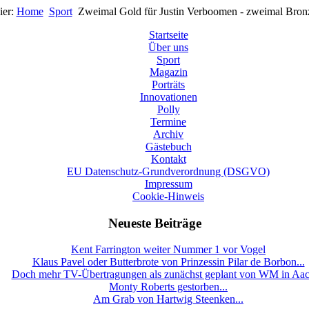
ier:
Home
Sport
Zweimal Gold für Justin Verboomen - zweimal Bronze
Startseite
Über uns
Sport
Magazin
Porträts
Innovationen
Polly
Termine
Archiv
Gästebuch
Kontakt
EU Datenschutz-Grundverordnung (DSGVO)
Impressum
Cookie-Hinweis
Neueste Beiträge
Kent Farrington weiter Nummer 1 vor Vogel
Klaus Pavel oder Butterbrote von Prinzessin Pilar de Borbon...
Doch mehr TV-Übertragungen als zunächst geplant von WM in Aa
Monty Roberts gestorben...
Am Grab von Hartwig Steenken...