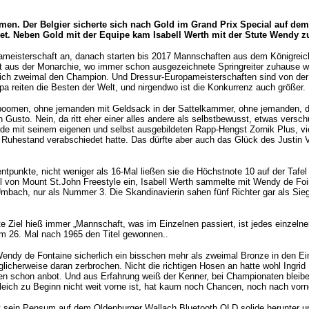
boomen. Der Belgier sicherte sich nach Gold im Grand Prix Special auf d
et. Neben Gold mit der Equipe kam Isabell Werth mit der Stute Wendy z
opameisterschaft an, danach starten bis 2017 Mannschaften aus dem Königreic
t aus der Monarchie, wo immer schon ausgezeichnete Springreiter zuhause war
eich zweimal den Champion. Und Dressur-Europameisterschaften sind von der We
a reiten die Besten der Welt, und nirgendwo ist die Konkurrenz auch größer.
oomen, ohne jemanden mit Geldsack in der Sattelkammer, ohne jemanden, der
sto. Nein, da ritt eher einer alles andere als selbstbewusst, etwas verschü
mit seinem eigenen und selbst ausgebildeten Rapp-Hengst Zornik Plus, vielle
n Ruhestand verabschiedet hatte. Das dürfte aber auch das Glück des Justin 
ntpunkte, nicht weniger als 16-Mal ließen sie die Höchstnote 10 auf der Tafe
el von Mount St.John Freestyle ein, Isabell Werth sammelte mit Wendy de Fo
bach, nur als Nummer 3. Die Skandinavierin sahen fünf Richter gar als Sieg
e Ziel hieß immer „Mannschaft, was im Einzelnen passiert, ist jedes einzeln
um 26. Mal nach 1965 den Titel gewonnen..
 Wendy de Fontaine sicherlich ein bisschen mehr als zweimal Bronze in den Ei
cherweise daran zerbrochen. Nicht die richtigen Hosen an hatte wohl Ingri
gen schon anbot. Und aus Erfahrung weiß der Kenner, bei Championaten bleib
leich zu Beginn nicht weit vorne ist, hat kaum noch Chancen, noch nach vo
 sein Pensum auf dem Oldenburger Wallach Bluetooth OLD solide herunter und 