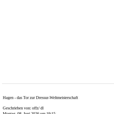
Hagen - das Tor zur Dressur-Weltmeisterschaft
Geschrieben von: offz/ dl
Montag, 08. Juni 2026 um 19:15