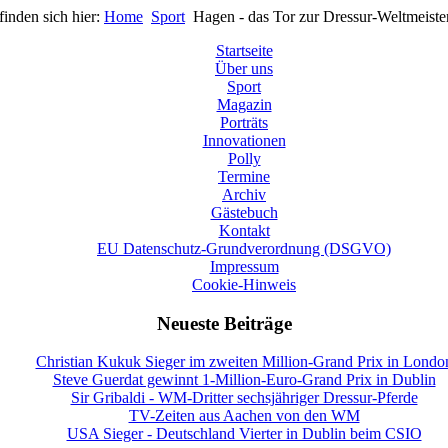
finden sich hier:
Home
Sport
Hagen - das Tor zur Dressur-Weltmeiste
Startseite
Über uns
Sport
Magazin
Porträts
Innovationen
Polly
Termine
Archiv
Gästebuch
Kontakt
EU Datenschutz-Grundverordnung (DSGVO)
Impressum
Cookie-Hinweis
Neueste Beiträge
Christian Kukuk Sieger im zweiten Million-Grand Prix in Londo
Steve Guerdat gewinnt 1-Million-Euro-Grand Prix in Dublin
Sir Gribaldi - WM-Dritter sechsjähriger Dressur-Pferde
TV-Zeiten aus Aachen von den WM
USA Sieger - Deutschland Vierter in Dublin beim CSIO