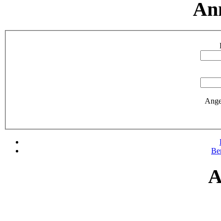
An
Ange
Be
A