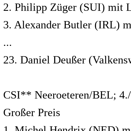
2. Philipp Züger (SUI) mit L
3. Alexander Butler (IRL) m
...
23. Daniel Deußer (Valkens
C
SI
** Neeroeteren/BEL; 4.
Großer Preis
1. Michel Hendrix (NED) mi