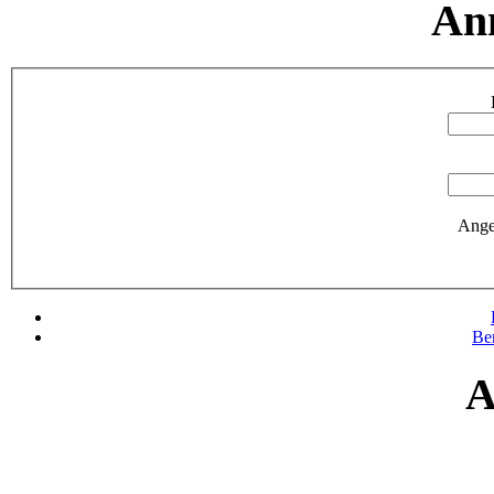
An
Ange
Be
A