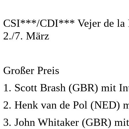
C
SI
***/CDI*** Vejer de la 
2./7. März
Großer Preis
1. Scott Brash (GBR) mit In
2. Henk van de Pol (NED) mi
3. John Whitaker (GBR) mit