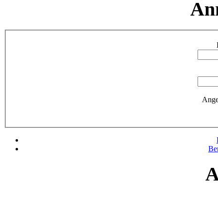
An
Ange
Be
A