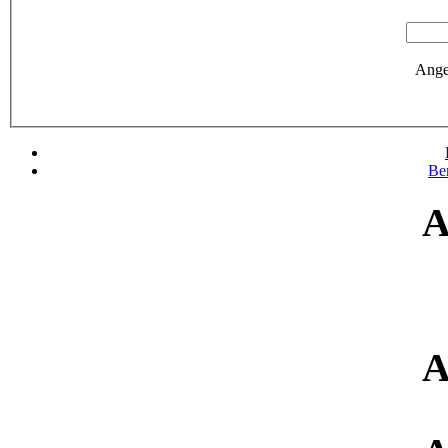
Ange
Be
A
A