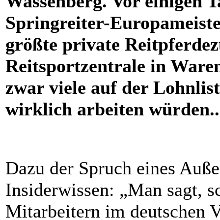
Wassenberg. Vor einigen T
Springreiter-Europameist
größte private Reitpferde
Reitsportzentrale in Ware
zwar viele auf der Lohnlis
wirklich arbeiten würden..
Dazu der Spruch eines Auße
In
sid
erwissen: „Man sagt, s
Mitarbeitern im deutschen 