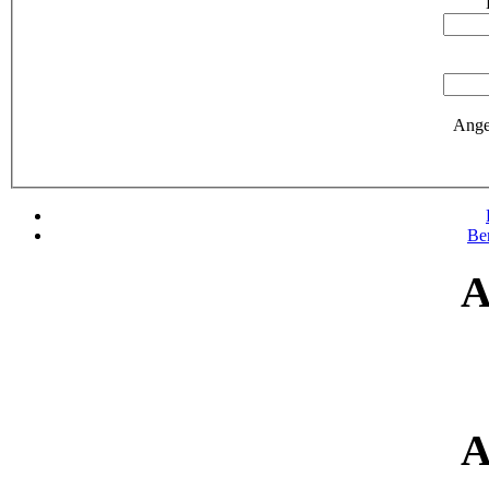
Ange
Be
A
A