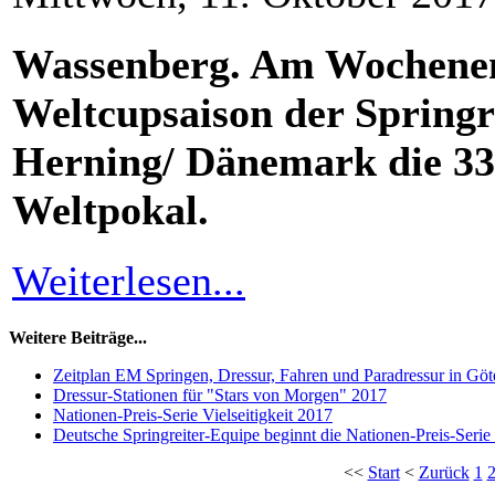
Wassenberg. Am Wochenend
Weltcupsaison der Springre
Herning/ Dänemark die 33
Weltpokal.
Weiterlesen...
Weitere Beiträge...
Zeitplan EM Springen, Dressur, Fahren und Paradressur in Gö
Dressur-Stationen für "Stars von Morgen" 2017
Nationen-Preis-Serie Vielseitigkeit 2017
Deutsche Springreiter-Equipe beginnt die Nationen-Preis-Seri
<<
Start
<
Zurück
1