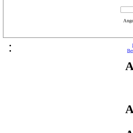
Ange
Be
A
A