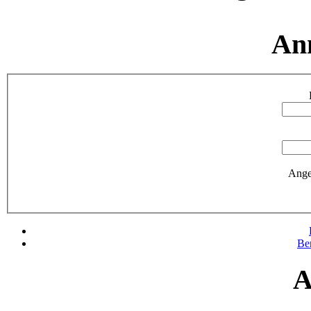
An
Ange
Be
A