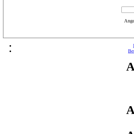
Ange
Be
A
A