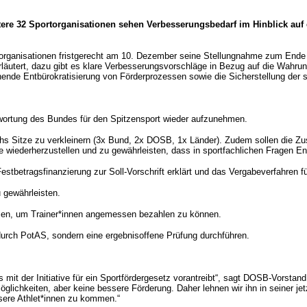
ere 32 Sportorganisationen sehen Verbesserungsbedarf im Hinblick auf
rganisationen fristgerecht am 10. Dezember seine Stellungnahme zum Ende O
nd erläutert, dazu gibt es klare Verbesserungsvorschläge in Bezug auf die Wa
ichende Entbürokratisierung von Förderprozessen sowie die Sicherstellung der 
ntwortung des Bundes für den Spitzensport wieder aufzunehmen.
sechs Sitze zu verkleinern (3x Bund, 2x DOSB, 1x Länder). Zudem sollen die 
wiederherzustellen und zu gewährleisten, dass in sportfachlichen Fragen E
estbetragsfinanzierung zur Soll-Vorschrift erklärt und das Vergabeverfahren f
u gewährleisten.
nzen, um Trainer*innen angemessen bezahlen zu können.
 durch PotAS, sondern eine ergebnisoffene Prüfung durchführen.
 der Initiative für ein Sportfördergesetz vorantreibt“, sagt DOSB-Vorstand L
öglichkeiten, aber keine bessere Förderung. Daher lehnen wir ihn in seiner
nsere Athlet*innen zu kommen.“