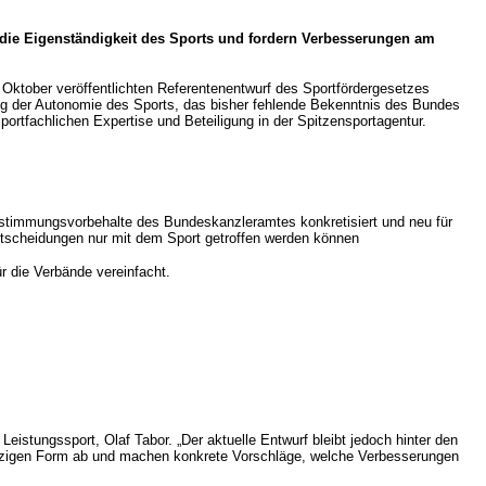
 die Eigenständigkeit des Sports und fordern Verbesserungen am
ktober veröffentlichten Referentenentwurf des Sportfördergesetzes
hrung der Autonomie des Sports, das bisher fehlende Bekenntnis des Bundes
sportfachlichen Expertise und Beteiligung in der Spitzensportagentur.
Zustimmungsvorbehalte des Bundeskanzleramtes konkretisiert und neu für
ntscheidungen nur mit dem Sport getroffen werden können
ür die Verbände vereinfacht.
eistungssport, Olaf Tabor. „Der aktuelle Entwurf bleibt jedoch hinter den
 jetzigen Form ab und machen konkrete Vorschläge, welche Verbesserungen