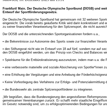
Frankfurt/ Main. Der Deutsche Olympische Sportbund (DOSB) und weit
Entwurf der Sportförderungsgesetze.
Der Deutsche Olympische Sportbund hat gemeinsam mit 32 weiteren Sporto
eingereicht. Die vorab bereits geäußerte Kritik wird darin konkretisiert u
zu seiner finanziellen Verantwortung für den Spitzensport, die nicht ausre
Der DOSB und die unterzeichnenden Sportorganisationen fordern u.a.,
• die Bekenntnisse zur Autonomie des Sports sowie zur finanziellen Vera
• den Stiftungsrat nicht wie im Entwurf von 18 auf fünf, sondern nur auf 
den DOSB eingeführt werden, um das Prinzip von Checks and Balances wie 
• Spielräume für die Entbürokratisierung auszunutzen, indem man u.a. die F
• eine verbesserte materielle und soziale Absicherung von Sportler*innen z
• eine Erhöhung der Vergütungen und eine Anhebung der Förderhöchstgre
• Keine Vorfestlegung des Verfahrens zur Erfolgs- und Potenzialermittlung
• die Bundeswehr als zentrale Spitzensportförderer zu integrieren.
„Wir begrüßen, dass die Bundesregierung den angestoßenen Reformprozess mit
gemeinsamen Vereinbarungen zurück: Er schafft mehr staatliche Eingriffsm
im Gesetz notwendig sind, um zu erfolgsoptimierenden Bedingungen für u