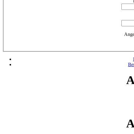
Ange
Be
A
A