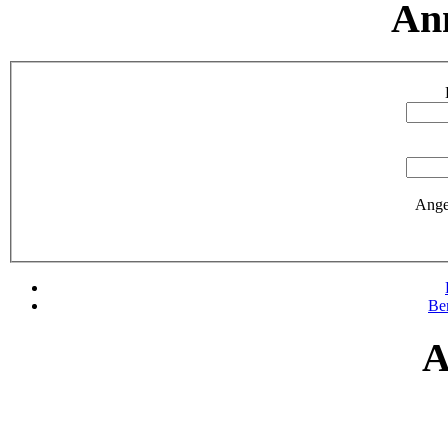
An
Ange
Be
A