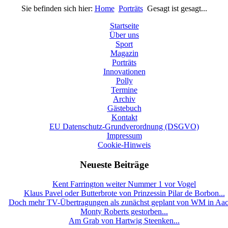
Sie befinden sich hier:
Home
Porträts
Gesagt ist gesagt...
Startseite
Über uns
Sport
Magazin
Porträts
Innovationen
Polly
Termine
Archiv
Gästebuch
Kontakt
EU Datenschutz-Grundverordnung (DSGVO)
Impressum
Cookie-Hinweis
Neueste Beiträge
Kent Farrington weiter Nummer 1 vor Vogel
Klaus Pavel oder Butterbrote von Prinzessin Pilar de Borbon...
Doch mehr TV-Übertragungen als zunächst geplant von WM in Aa
Monty Roberts gestorben...
Am Grab von Hartwig Steenken...