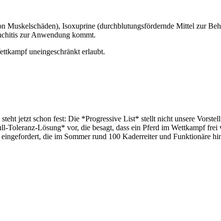
von Muskelschäden), Isoxuprine (durchblutungsfördernde Mittel zur Be
onchitis zur Anwendung kommt.
Wettkampf uneingeschränkt erlaubt.
steht jetzt schon fest: Die *Progressive List* stellt nicht unsere Vor
ull-Toleranz-Lösung* vor, die besagt, dass ein Pferd im Wettkampf fre
gefordert, die im Sommer rund 100 Kaderreiter und Funktionäre hinsic