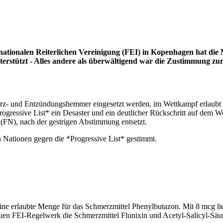
rnationalen Reiterlichen Vereinigung (FEI) in Kopenhagen hat di
erstützt - Alles andere als überwältigend war die Zustimmung zur
merz- und Entzündungshemmer eingesetzt werden, im Wettkampf erlaubt
gressive List* ein Desaster und ein deutlicher Rückschritt auf dem W
 (FN), nach der gestrigen Abstimmung entsetzt.
 Nationen gegen die *Progressive List* gestimmt.
eine erlaubte Menge für das Schmerzmittel Phenylbutazon. Mit 8 mcg lie
euen FEI-Regelwerk die Schmerzmittel Flunixin und Acetyl-Salicyl-Säu