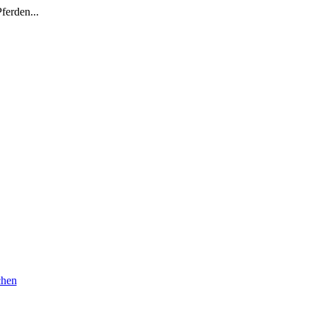
ferden...
chen