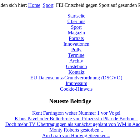
nden sich hier:
Home
Sport
FEI-Entscheid gegen Sport auf gesunden P
Startseite
Über uns
Sport
Magazin
Porträts
Innovationen
Polly
Termine
Archiv
Gästebuch
Kontakt
EU Datenschutz-Grundverordnung (DSGVO)
Impressum
Cookie-Hinweis
Neueste Beiträge
Kent Farrington weiter Nummer 1 vor Vogel
Klaus Pavel oder Butterbrote von Prinzessin Pilar de Borbon...
Doch mehr TV-Übertragungen als zunächst geplant von WM in Aa
Monty Roberts gestorben...
Am Grab von Hartwig Steenken...