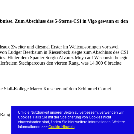
bnisse. Zum Abschluss des 5-Sterne-CSI in Vigo gewann er den
rdeaux Zweiter und diesmal Erster im Weltcupspringen vor zwei
l von Ludger Beerbaum in Riesenbeck siegte zum Abschluss des CSI
tes. Hinter dem Spanier Sergio Alvarez Moya auf Wisconsin belegte
erfreiem Stechparcours den vierten Rang, was 14.000 € brachte.
 Stall-Kollege Marco Kutscher auf dem Schimmel Cornet
Um die Nutzbarkeit unserer Seiten zu verbessern, verwenden wir
 Rang erreicht, Weishaupt war auf Catoki Elfter geworden.
Cookies. Falls Sie mit der Speicherung von Cookies nicht
einverstanden sind, finden Sie hier weitere Informationen. Weitere
Informationen >>>
Cookie-Hinweis
.