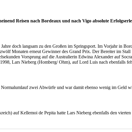
heinend Reisen nach Bordeaux und nach Vigo absolute Erfolgserle
 25 Jahre doch langsam zu den Großen im Springsport. Im Vorjahr in Bo
 zwölf Monaten erneut Gewinner des Grand Prix. Der Bereiter im Stal
elsekunden Vorsprung auf die Australierin Edwina Alexander auf Socra
1998, Lars Nieberg (Homberg/ Ohm), auf Lord Luis nach ebenfalls fehl
Normalumlauf zwei Abwürfe und war damit ebenso wenig im Geld wie
eich) auf Kellemoi de Pepita hatte Lars Nieberg ebenfalls den vierten