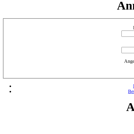
An
Ange
Be
A