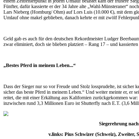
einem Zeitfehlerpunkt in jedem Umlauf belastet kam der frühere Si
Fünfter, dafür kassierte er der 34 Jahre alte „Wahl-Münsteraner“ n
Lars Nieberg (Homburg/ Ohm) auf Lors Luis (10.000 €), mit dem gleic
Umlauf ohne makel geblieben, danach kehrte er mit zwölf Fehlerpun
Geld gab es auch für den deutschen Rekordmeister Ludger Beerbau
zwar eliminiert, doch sie blieben platziert – Rang 17 – und kassierte
„Bestes Pferd in meinem Leben...“
Dass der Sieger nur so vor Freude und Stolz lossprudelte, ist sicher 
sicher das beste Pferd in meinem Leben.“ Und weiter meinte er, er se
reitet, die mit einer Erkältung aus Kalifornien zurückgekommen war: „
inzwischen rund 3,3 Millionen Euro ist Shutterfly nach E.T. (3,6 Mil
Siegerehrung nach
v.links: Pius Schwizer (Schweiz), Zweiter,