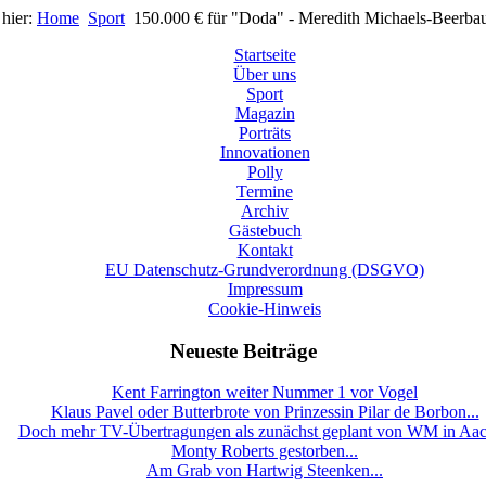
 hier:
Home
Sport
150.000 € für "Doda" - Meredith Michaels-Beerba
Startseite
Über uns
Sport
Magazin
Porträts
Innovationen
Polly
Termine
Archiv
Gästebuch
Kontakt
EU Datenschutz-Grundverordnung (DSGVO)
Impressum
Cookie-Hinweis
Neueste Beiträge
Kent Farrington weiter Nummer 1 vor Vogel
Klaus Pavel oder Butterbrote von Prinzessin Pilar de Borbon...
Doch mehr TV-Übertragungen als zunächst geplant von WM in Aa
Monty Roberts gestorben...
Am Grab von Hartwig Steenken...