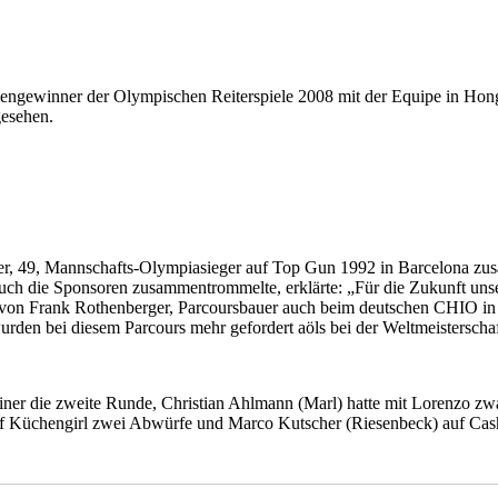
engewinner der Olympischen Reiterspiele 2008 mit der Equipe in Hongk
gesehen.
ndler, 49, Mannschafts-Olympiasieger auf Top Gun 1992 in Barcelona z
ch die Sponsoren zusammentrommelte, erklärte: „Für die Zukunft unser
von Frank Rothenberger, Parcoursbauer auch beim deutschen CHIO in 
urden bei diesem Parcours mehr gefordert aöls bei der Weltmeisterschaf
einer die zweite Runde, Christian Ahlmann (Marl) hatte mit Lorenzo zw
auf Küchengirl zwei Abwürfe und Marco Kutscher (Riesenbeck) auf Cash