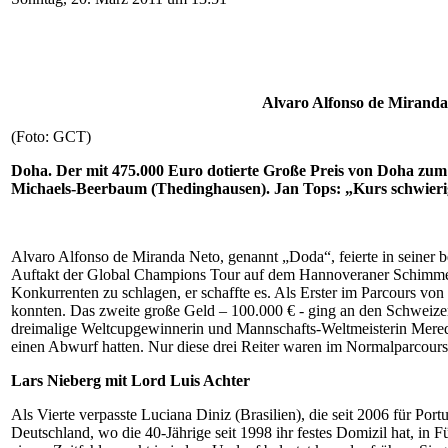
Alvaro Alfonso de Miranda
(Foto: GCT)
Doha. Der mit 475.000 Euro dotierte Große Preis von Doha zum
Michaels-Beerbaum (Thedinghausen). Jan Tops: „Kurs schwierige
Alvaro Alfonso de Miranda Neto, genannt „Doda“, feierte in seiner b
Auftakt der Global Champions Tour auf dem Hannoveraner Schimmel D
Konkurrenten zu schlagen, er schaffte es. Als Erster im Parcours vo
konnten. Das zweite große Geld – 100.000 € - ging an den Schweizer
dreimalige Weltcupgewinnerin und Mannschafts-Weltmeisterin Meredi
einen Abwurf hatten. Nur diese drei Reiter waren im Normalparcour
Lars Nieberg mit Lord Luis Achter
Als Vierte verpasste Luciana Diniz (Brasilien), die seit 2006 für Po
Deutschland, wo die 40-Jährige seit 1998 ihr festes Domizil hat, in