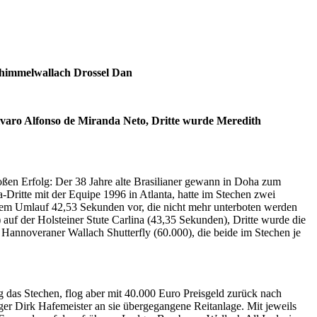
chimmelwallach Drossel Dan
lvaro Alfonso de Miranda Neto, Dritte wurde Meredith
roßen Erfolg: Der 38 Jahre alte Brasilianer gewann in Doha zum
ritte mit der Equipe 1996 in Atlanta, hatte im Stechen zwei
reiem Umlauf 42,53 Sekunden vor, die nicht mehr unterboten werden
uf der Holsteiner Stute Carlina (43,35 Sekunden), Dritte wurde die
annoveraner Wallach Shutterfly (60.000), die beide im Stechen je
ng das Stechen, flog aber mit 40.000 Euro Preisgeld zurück nach
ger Dirk Hafemeister an sie übergegangene Reitanlage. Mit jeweils