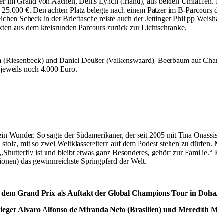
eger im Grand von Aachen, Denis Lynch (Irland), aus beiden Umläufen
och 25.000 €. Den achten Platz belegte nach einem Patzer im B-Parcour
hen Scheck in der Brieftasche reiste auch der Jettinger Philipp Weish
kten aus dem kreisrunden Parcours zurück zur Lichtschranke.
m (Riesenbeck) und Daniel Deußer (Valkenswaard), Beerbaum auf Ch
n jeweils noch 4.000 Euro.
kein Wunder. So sagte der Südamerikaner, der seit 2005 mit Tina Onassi
i stolz, mit so zwei Weltklassereitern auf dem Podest stehen zu dürfen
Shutterfly ist und bleibt etwas ganz Besonderes, gehört zur Familie.“ E
lionen) das gewinnreichste Springpferd der Welt.
 dem Grand Prix als Auftakt der Global Champions Tour in Doha
 Sieger Alvaro Alfonso de Miranda Neto (Brasilien) und Meredith 