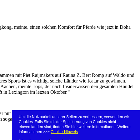
ong, meinte, einen solchen Komfort für Pferde wie jetzt in Doha
usammen mit Piet Raijmakers auf Ratina Z, Bert Romp auf Waldo und
es Sports ist es wichtig, solche Länder wie Katar zu gewinnen.
Aachen, meinte Tops, der nach Insiderwissen den gesamten Handel
t in Lexington im letzten Oktober.“
ar nur einen Abwurf, war aber zu langsam, um das Feld der 18
Um die Nutzbarkeit unserer Seiten zu verbessern, verwenden wir
 sogar drei.
Cookies. Falls Sie mit der Speicherung von Cookies nicht
einverstanden sind, finden Sie hier weitere Informationen. Weitere
Informationen >>>
Cookie-Hinweis
.