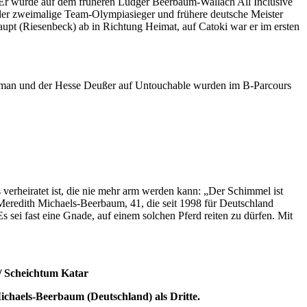
. Er wurde auf dem früheren Ludger Beerbaum-Wallach All Inclusive
s der zweimalige Team-Olympiasieger und frühere deutsche Meister
aupt (Riesenbeck) ab in Richtung Heimat, auf Catoki war er im ersten
aman und der Hesse Deußer auf Untouchable wurden im B-Parcours
s verheiratet ist, die nie mehr arm werden kann: „Der Schimmel ist
. Meredith Michaels-Beerbaum, 41, die seit 1998 für Deutschland
s sei fast eine Gnade, auf einem solchen Pferd reiten zu dürfen. Mit
/ Scheichtum Katar
Michaels-Beerbaum (Deutschland) als Dritte.