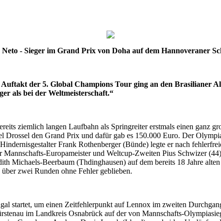
 Neto - Sieger im Grand Prix von Doha auf dem Hannoveraner S
 Auftakt der 5. Global Champions Tour ging an den Brasilianer A
r als bei der Weltmeisterschaft.“
ereits ziemlich langen Laufbahn als Springreiter erstmals einen ganz g
rossel den Grand Prix und dafür gab es 150.000 Euro. Der Olympia-D
n Hindernisgestalter Frank Rothenberger (Bünde) legte er nach fehlerf
 Mannschafts-Europameister und Weltcup-Zweiten Pius Schwizer (44) a
th Michaels-Beerbaum (Thdinghausen) auf dem bereits 18 Jahre alten H
s über zwei Runden ohne Fehler geblieben.
rtugal startet, um einen Zeitfehlerpunkt auf Lennox im zweiten Durchga
 Fürstenau im Landkreis Osnabrück auf der von Mannschafts-Olympiasie