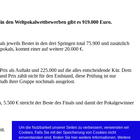
 in den Weltpokalwettbewerben gibt es 919.000 Euro.
ls jeweils Bester in den drei Springen total 75.900 und zusätzlich
pokals, kommt einer auf weitere 20.000 €.
Prix als Auftakt und 225.000 auf die alles entscheidende Kür. Dem
d Prix zählt nicht für den Endstand, diese Prüfung ist nur
halb ihrer Gruppe nochmals ausgelost.
, 5.500 € streicht der Beste des Finals und damit der Pokalgewinner
Um die Nutzbarkeit unserer Seiten zu verbessern, verwenden wir
it.
Cookies. Falls Sie mit der Speicherung von Cookies nicht
einverstanden sind, finden Sie hier weitere Informationen. Weitere