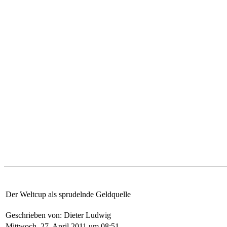
Der Weltcup als sprudelnde Geldquelle
Geschrieben von: Dieter Ludwig
Mittwoch, 27. April 2011 um 08:51