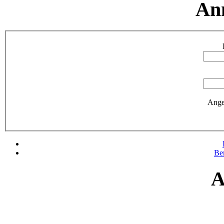
An
Ange
Be
A