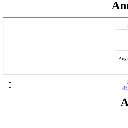
An
Ange
Be
A