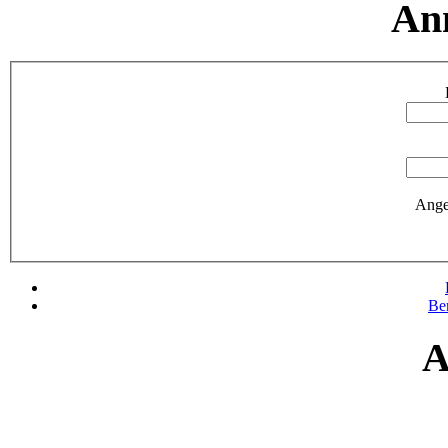
An
Ange
Be
A