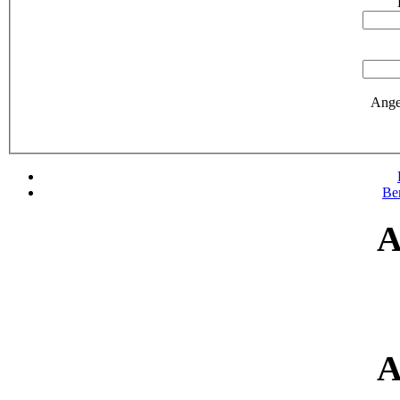
Ange
Be
A
A