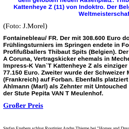
Kattenheye Z (11) von Indoktro. Der Bel
Weltmeisterschaf
(Foto: J.Morel)
Fontainebleau/ FR. Der mit 308.600 Euro do
Frühlingsturniers im Springen endete in Fo
Profifußballers Thibaut Spits (Belgien). D
A Coruna, Vertragskicker ehemals in Mech
Impress-K Van`T Kattenheye Z als einziger
77.150 Euro. Zweiter wurde der Schweizer 
(Frankreich) auf Forban. Ebenfalls platzie
Ahlmann (Marl) als Zehnter mit Untouched 
der Stute Pepita VAN T Meulenhof.
Großer Preis
Stefan Engbers schlug Routinier Andre Thieme bei "Horses and Dre