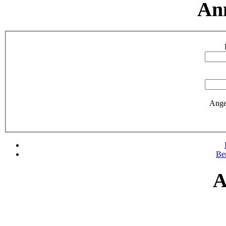
An
Ange
Be
A