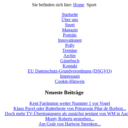
Sie befinden sich hier:
Home
Sport
Startseite
Über uns
Sport
Magazin
Porträts
Innovationen
Polly
Termine
Archiv
Gästebuch
Kontakt
EU Datenschutz-Grundverordnung (DSGVO)
Impressum
Cookie-Hinweis
Neueste Beiträge
Kent Farrington weiter Nummer 1 vor Vogel
Klaus Pavel oder Butterbrote von Prinzessin Pilar de Borbon...
Doch mehr TV-Übertragungen als zunächst geplant von WM in Aa
Monty Roberts gestorben...
Am Grab von Hartwig Steenken...