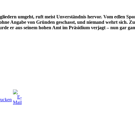
liedern umgeht, ruft meist Unverständnis hervor. Vom edlen Spo
d ohne Angabe von Gründen geschasst, und niemand wehrt sich. Zu 
wurde er aus seinem hohen Amt im Prä
sid
ium verjagt – nun gar gan