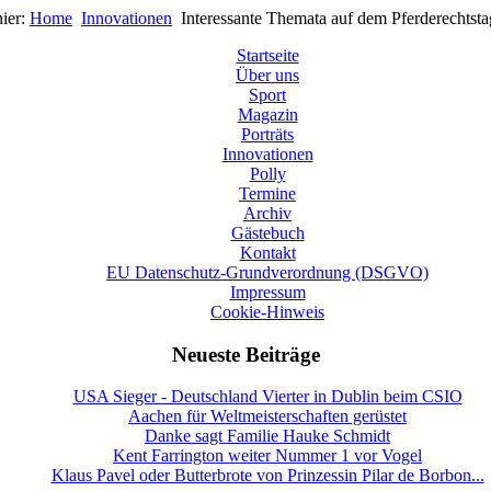
hier:
Home
Innovationen
Interessante Themata auf dem Pferderechtst
Startseite
Über uns
Sport
Magazin
Porträts
Innovationen
Polly
Termine
Archiv
Gästebuch
Kontakt
EU Datenschutz-Grundverordnung (DSGVO)
Impressum
Cookie-Hinweis
Neueste Beiträge
USA Sieger - Deutschland Vierter in Dublin beim CSIO
Aachen für Weltmeisterschaften gerüstet
Danke sagt Familie Hauke Schmidt
Kent Farrington weiter Nummer 1 vor Vogel
Klaus Pavel oder Butterbrote von Prinzessin Pilar de Borbon...