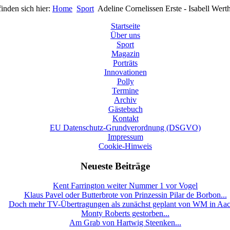
finden sich hier:
Home
Sport
Adeline Cornelissen Erste - Isabell Werth
Startseite
Über uns
Sport
Magazin
Porträts
Innovationen
Polly
Termine
Archiv
Gästebuch
Kontakt
EU Datenschutz-Grundverordnung (DSGVO)
Impressum
Cookie-Hinweis
Neueste Beiträge
Kent Farrington weiter Nummer 1 vor Vogel
Klaus Pavel oder Butterbrote von Prinzessin Pilar de Borbon...
Doch mehr TV-Übertragungen als zunächst geplant von WM in Aa
Monty Roberts gestorben...
Am Grab von Hartwig Steenken...