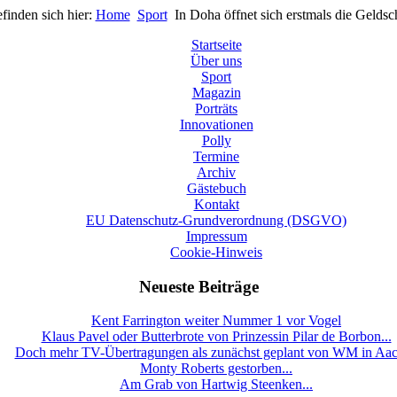
efinden sich hier:
Home
Sport
In Doha öffnet sich erstmals die Geldsc
Startseite
Über uns
Sport
Magazin
Porträts
Innovationen
Polly
Termine
Archiv
Gästebuch
Kontakt
EU Datenschutz-Grundverordnung (DSGVO)
Impressum
Cookie-Hinweis
Neueste Beiträge
Kent Farrington weiter Nummer 1 vor Vogel
Klaus Pavel oder Butterbrote von Prinzessin Pilar de Borbon...
Doch mehr TV-Übertragungen als zunächst geplant von WM in Aa
Monty Roberts gestorben...
Am Grab von Hartwig Steenken...