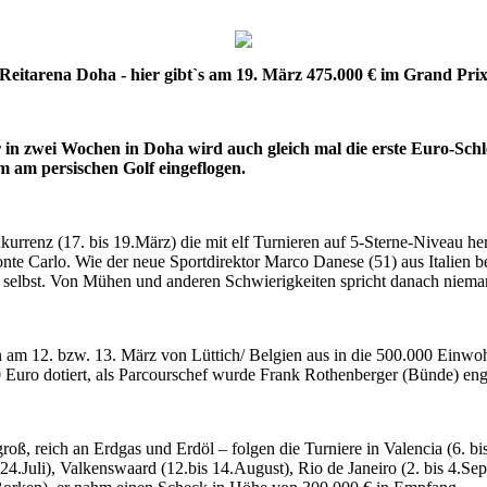
Reitarena Doha - hier gibt`s am 19. März 475.000 € im Grand Pri
zwei Wochen in Doha wird auch gleich mal die erste Euro-Schleuse
m am persischen Golf eingeflogen.
rrenz (17. bis 19.März) die mit elf Turnieren auf 5-Sterne-Niveau he
e Carlo. Wie der neue Sportdirektor Marco Danese (51) aus Italien ber
r selbst. Von Mühen und anderen Schwierigkeiten spricht danach niema
n am 12. bzw. 13. März von Lüttich/ Belgien aus in die 500.000 Einwo
 Euro dotiert, als Parcourschef wurde Frank Rothenberger (Bünde) eng
ß, reich an Erdgas und Erdöl – folgen die Turniere in Valencia (6. bi
2.bis 24.Juli), Valkenswaard (12.bis 14.August), Rio de Janeiro (2. bis 