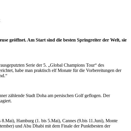
x
 geöffnet. Am Start sind die besten Springreiter der Welt, sie
rausgeputzten Serie der 5. „Global Champions Tour“ des
ichtet, habe man praktisch elf Monate für die Vorbereitungen der
nd.“
hner zählende Stadt Doha am persischen Golf geflogen. Der
agiert.
s 8.Mai), Hamburg (1. bis 5.Mai), Cannes (9.bis 11.Juni), Monte
4.September) und Abu Dhabi mit dem Finale der Punktbesten der