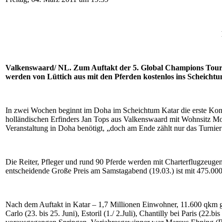
Valkenswaard/ NL. Zum Auftakt der 5. Global Champions Tour in 
werden von Lüttich aus mit den Pferden kostenlos ins Scheichtu
In zwei Wochen beginnt im Doha im Scheichtum Katar die erste Konku
holländischen Erfinders Jan Tops aus Valkenswaard mit Wohnsitz Mont
Veranstaltung in Doha benötigt, „doch am Ende zählt nur das Turnie
Die Reiter, Pfleger und rund 90 Pferde werden mit Charterflugzeuge
entscheidende Große Preis am Samstagabend (19.03.) ist mit 475.000
Nach dem Auftakt in Katar – 1,7 Millionen Einwohner, 11.600 qkm gro
Carlo (23. bis 25. Juni), Estoril (1./ 2.Juli), Chantilly bei Paris (2