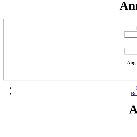
An
Ange
Be
A